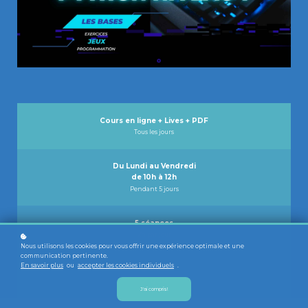
Cours en ligne + Lives + PDF
Tous les jours
Du Lundi au Vendredi
de 10h à 12h
Pendant 5 jours
5 séances
2h par jour
Nous utilisons les cookies pour vous offrir une expérience optimale et une
communication pertinente.
En savoir plus
ou
accepter les cookies individuels
.
Lives
QCM
J'ai compris!