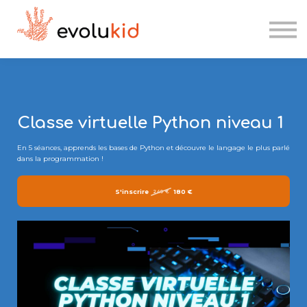
Etablissements scolaires
Kesk'IA
Se connecter
Candidater
Classe virtuelle Python niveau 1
En 5 séances, apprends les bases de Python et découvre le langage le plus parlé
dans la programmation !
S'inscrire
180 €
240 €