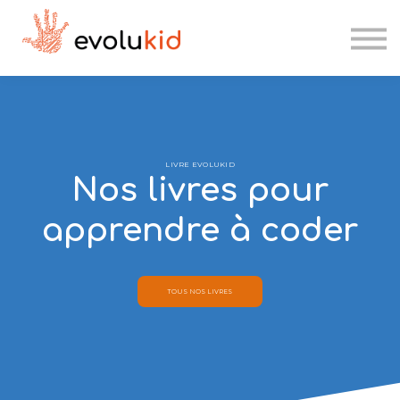
Etablissements scolaires
Kesk'IA
Se connecter
Candidater
LIVRE EVOLUKID
Nos livres pour
apprendre à coder
TOUS NOS LIVRES