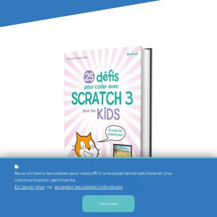
Nous utilisons les cookies pour vous offrir une expérience optimale et une
communication pertinente.
En savoir plus
ou
accepter les cookies individuels
.
J'ai compris!