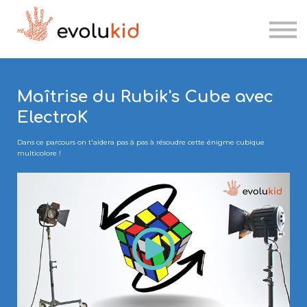
Etablissements scolaires
Kesk'IA
Se connecter
Maîtrise du Rubik's Cube avec
ElectroK
Candidater
Dans ce parcours on t'aidera pas à pas à résoudre cette énigme cubique
multicolore !