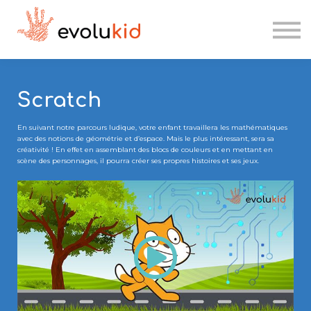
Etablissements scolaires
Kesk'IA
Se connecter
Scratch
Candidater
En suivant notre parcours ludique, votre enfant travaillera les mathématiques
avec des notions de géométrie et d’espace. Mais le plus intéressant, sera sa
créativité ! En effet en assemblant des blocs de couleurs et en mettant en
scène des personnages, il pourra créer ses propres histoires et ses jeux.