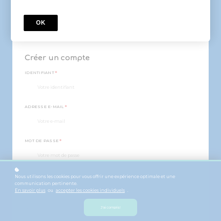
du logiciel DaVinci Resolve pour qu'il puisse monter lui-même ses
vidéos comme un véritable monteur vidéo !
OK
Prix
29,90 €
Créer un compte
*
IDENTIFIANT
*
ADRESSE E-MAIL
*
MOT DE PASSE
*
NOM
Nous utilisons les cookies pour vous offrir une expérience optimale et une
communication pertinente.
En savoir plus
ou
accepter les cookies individuels
.
*
J'ai compris!
PRENOM