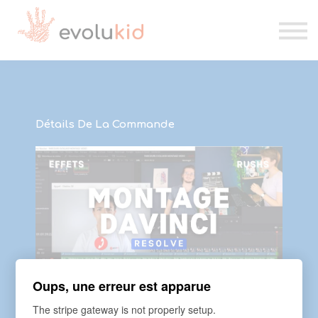
Etablissements scolaires
Kesk'IA
Se connecter
Candidater
Détails De La Commande
Oups, une erreur est apparue
COURS
Montage sur ordinateur : DaVinci Resolve
The stripe gateway is not properly setup.
Dans ce parcours, votre enfant verra en profondeur les fonctionnalités